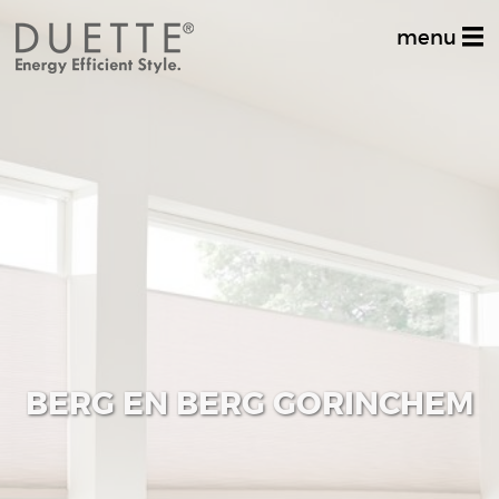
menu
Home
Productinformatie
Dealer zoeken
Stel uw vraag
Inspiratiealbum
Decoratief
BERG EN BERG GORINCHEM
Multifunctioneel
Techniek