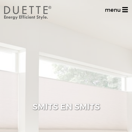
menu
Home
Productinformatie
Dealer zoeken
Stel uw vraag
Inspiratiealbum
Decoratief
SMITS EN SMITS
Multifunctioneel
Techniek