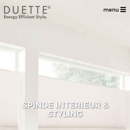
menu
Home
Productinformatie
Dealer zoeken
Stel uw vraag
Inspiratiealbum
Decoratief
SPINDE INTERIEUR &
Multifunctioneel
STYLING
Techniek