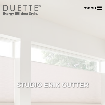
menu
Home
Productinformatie
Dealer zoeken
Stel uw vraag
Inspiratiealbum
Decoratief
STUDIO ERIK GUTTER
Multifunctioneel
Techniek