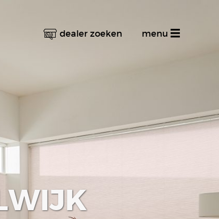
dealer zoeken
menu
Home
Productinformatie
Dealer zoeken
Stel uw vraag
Inspiratiealbum
Decoratief
LWIJK
Multifunctioneel
Techniek