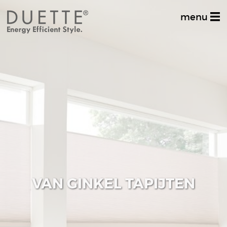
menu
Home
Productinformatie
Dealer zoeken
Stel uw vraag
Inspiratiealbum
Decoratief
VAN GINKEL TAPIJTEN
Multifunctioneel
Techniek