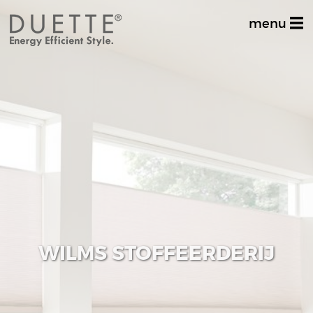
menu
Home
Productinformatie
Dealer zoeken
Stel uw vraag
Inspiratiealbum
Decoratief
WILMS STOFFEERDERIJ
Multifunctioneel
Techniek