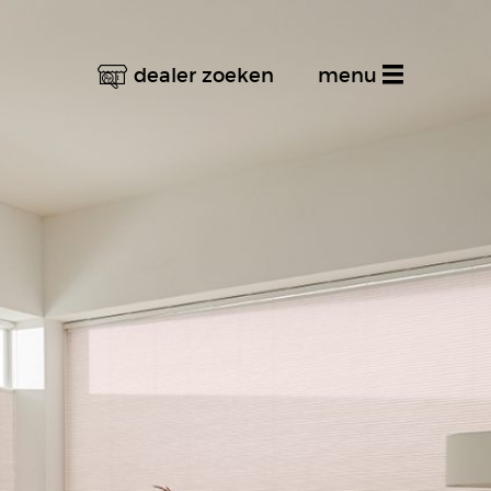
dealer zoeken
menu
Home
Productinformatie
Dealer zoeken
Stel uw vraag
Inspiratiealbum
Decoratief
Multifunctioneel
Techniek