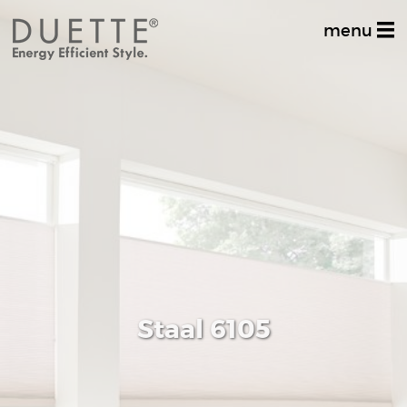
menu
Home
Productinformatie
Dealer zoeken
Stel uw vraag
Inspiratiealbum
Decoratief
Staal 6105
Multifunctioneel
Techniek