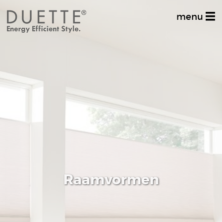
menu
Home
Productinformatie
Dealer zoeken
Stel uw vraag
Inspiratiealbum
Decoratief
Raamvormen
Multifunctioneel
Techniek