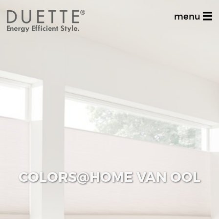
menu
Home
Productinformatie
Dealer zoeken
Stel uw vraag
Inspiratiealbum
Decoratief
COLORS@HOME VAN OOL
Multifunctioneel
Techniek