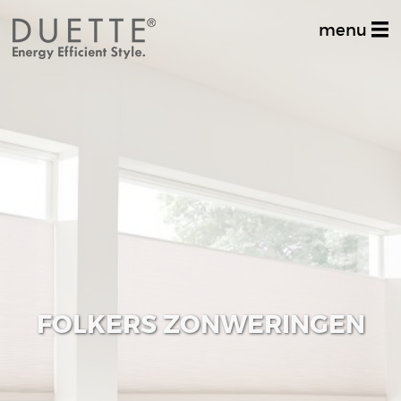
menu
Home
Productinformatie
Dealer zoeken
Stel uw vraag
Inspiratiealbum
Decoratief
FOLKERS ZONWERINGEN
Multifunctioneel
Techniek