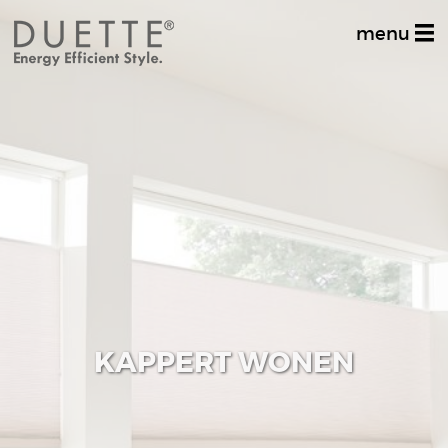
menu
Home
Productinformatie
Dealer zoeken
Stel uw vraag
Inspiratiealbum
Decoratief
KAPPERT WONEN
Multifunctioneel
Techniek