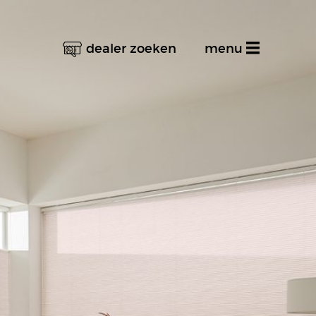
dealer zoeken
menu
Home
Productinformatie
Dealer zoeken
Stel uw vraag
Inspiratiealbum
Decoratief
Multifunctioneel
Techniek