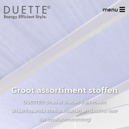
menu
Home
Productinformatie
Dealer zoeken
Stel uw vraag
Inspiratiealbum
Groot assortiment stoffen
Decoratief
DUETTE
® Shades
bieden u de meest
Multifunctioneel
uiteenlopende stofkwaliteiten en dessins voor
uw interieurinrichting!
Techniek