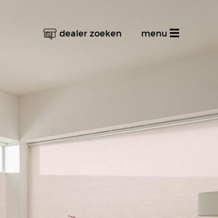
dealer zoeken
menu
Home
Productinformatie
Dealer zoeken
Stel uw vraag
Inspiratiealbum
Decoratief
Multifunctioneel
Techniek